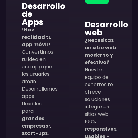
Desarrollo
de
Apps
Desarrollo
!Haz
web
realidad tu
¿Necesitas
app móvil!
un sitio web
Convertimos
moderno y
tu idea en
efectivo?
una app que
Nuestro
los usuarios
equipo de
aman.
expertos te
Desarrollamos
ofrece
apps
soluciones
flexibles
integrales:
para
sitios web
grandes
100%
empresas
y
responsivos
,
start-ups
,
usables
y