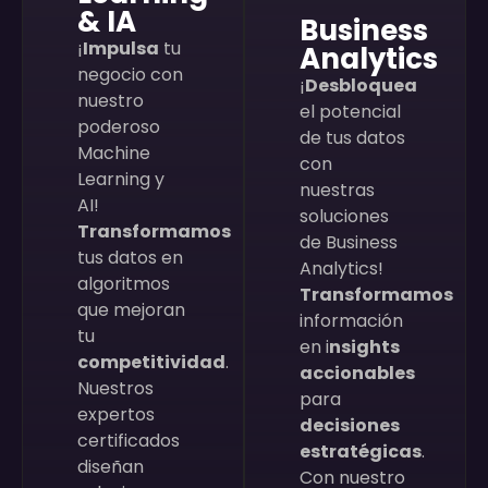
& IA
Business
¡
Impulsa
tu
Analytics
negocio con
¡
Desbloquea
nuestro
el potencial
poderoso
de tus datos
Machine
con
Learning y
nuestras
AI!
soluciones
Transformamos
de Business
tus datos en
Analytics!
algoritmos
Transformamos
que mejoran
información
tu
en i
nsights
competitividad
.
accionables
Nuestros
para
expertos
decisiones
certificados
estratégicas
.
diseñan
Con nuestro