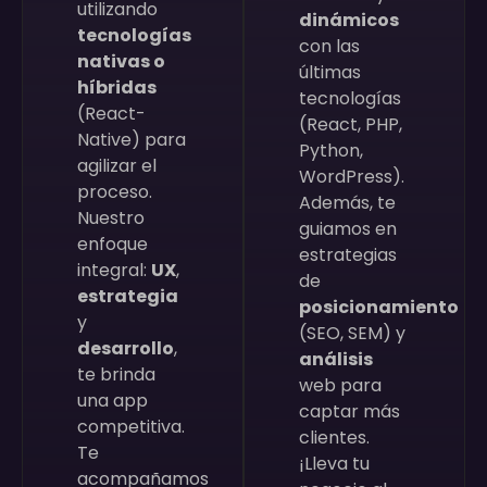
utilizando
dinámicos
tecnologías
con las
nativas o
últimas
híbridas
tecnologías
(React-
(React, PHP,
Native) para
Python,
agilizar el
WordPress).
proceso.
Además, te
Nuestro
guiamos en
enfoque
estrategias
integral:
UX
,
de
estrategia
posicionamiento
y
(SEO, SEM) y
desarrollo
,
análisis
te brinda
web para
una app
captar más
competitiva.
clientes.
Te
¡Lleva tu
acompañamos