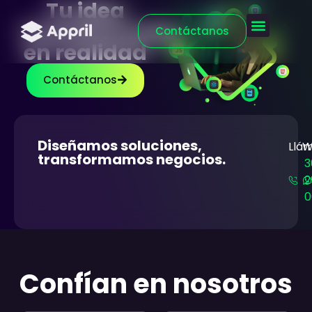
Tu idea
transformada
¿Qué hacemo
¿Cómo lo hacem
Contáctanos
en realidad
Contáctanos
Diseñamos soluciones,
Llá
W
transformamos negocios.
3
2
0
Confían en nosotros